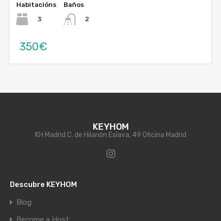
Habitacións
Baños
3
2
350€
KEYHOM
KH Madrid C. de Hilarión Eslava, 49 Oficina Madrid
Descubre KEYHOM
Blog
Become a Host