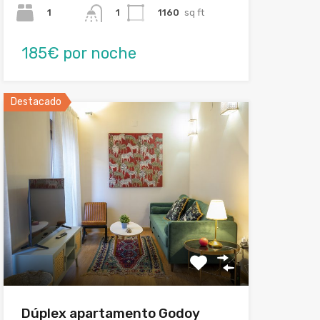
1
1160
sq ft
1
185€ por noche
Destacado
Dúplex apartamento Godoy