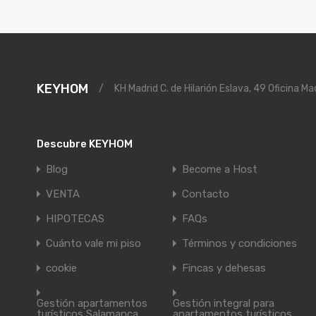
KEYHOM
/
KH Madrid C. de Hilarión Eslava, 49 Oficina Ma
Descubre KEYHOM
Blog
Become a Host
VENTA
Contacto
HIPOTECAS
FAQs
Cuánto vale mi piso
Términos y condiciones
cookie
Fincas y dehesas
Gestión apartamentos
Gestión integral para
turísticos Salamanca
apartamentos turísticos