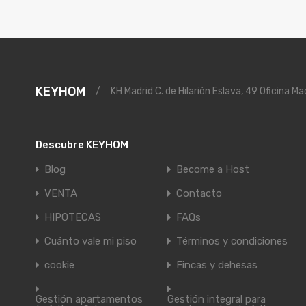
KEYHOM
/
KH Madrid C. de Hilarión Eslava, 49 Oficina Ma
Descubre KEYHOM
Blog
Become a Host
VENTA
Contacto
HIPOTECAS
FAQs
Cuánto vale mi piso
Términos y condiciones
cookie
Fincas y dehesas
Gestión apartamentos
Gestión integral para