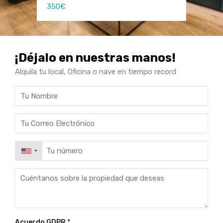
350€
150€
150€
¡Déjalo en nuestras manos!
Alquila tu local, Oficina o nave en tiempo record
Acuerdo GDPR
*