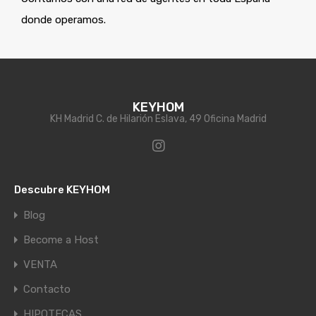
donde operamos.
KEYHOM
KH Madrid C. de Hilarión Eslava, 49 Oficina Madrid
Descubre KEYHOM
Blog
Become a Host
VENTA
Contacto
HIPOTECAS