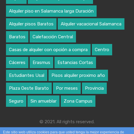
Alquiler piso en Salamanca larga Duración
Alquiler pisos Baratos
Alquiler vacacional Salamanca
Baratos
Calefacción Central
Casas de alquiler con opción a compra
Centro
Cáceres
Erasmus
Estancias Cortas
Estudiantes Usal
Pisos alquiler proximo año
Plaza Oeste Barato
Por meses
Provincia
Seguro
Sin amueblar
Zona Campus
© 2021. All rights reserved.
Designed by algoritmo creativo
Este sitio web utiliza cookies para que usted tenga la mejor experiencia de