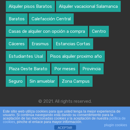
Alquiler pisos Baratos
Alquiler vacacional Salamanca
Baratos
Calefacción Central
Casas de alquiler con opción a compra
Centro
Cáceres
Erasmus
Estancias Cortas
Estudiantes Usal
Pisos alquiler proximo año
Plaza Oeste Barato
Por meses
Provincia
Seguro
Sin amueblar
Zona Campus
© 2021. All rights reserved.
Designed by algoritmo creativo
Este sitio web utiliza cookies para que usted tenga la mejor experiencia de
usuario. Si continúa navegando está dando su consentimiento para la
aceptación de las mencionadas cookies y la aceptación de nuestra
política de
cookies
, pinche el enlace para mayor información.
plugin cookies
ACEPTAR