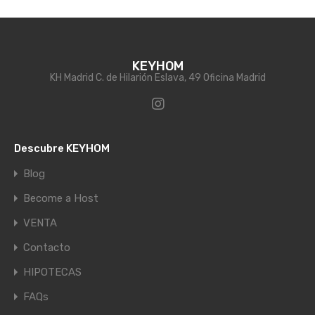
KEYHOM
KH Madrid C. de Hilarión Eslava, 49 Oficina Madrid
Descubre KEYHOM
Blog
Become a Host
VENTA
Contacto
HIPOTECAS
FAQs