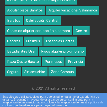
Alquiler piso en Salamanca larga Duración
Alquiler pisos Baratos
Alquiler vacacional Salamanca
Baratos
Calefacción Central
Casas de alquiler con opción a compra
Centro
Cáceres
Erasmus
Estancias Cortas
Estudiantes Usal
Pisos alquiler proximo año
Plaza Oeste Barato
Por meses
Provincia
Seguro
Sin amueblar
Zona Campus
© 2021. All rights reserved.
Designed by algoritmo creativo
Este sitio web utiliza cookies para que usted tenga la mejor experiencia de
usuario. Si continúa navegando está dando su consentimiento para la
aceptación de las mencionadas cookies y la aceptación de nuestra
política de
cookies
, pinche el enlace para mayor información.