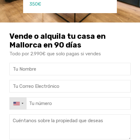
350€
150€
150€
Vende o alquila tu casa en
Mallorca en 90 días
Todo por 2.990€ que solo pagas si vendes