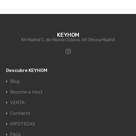
KEYHOM
KH Madrid C. de Hilarión Eslava, 49 Oficina Madrid
Descubre KEYHOM
Blog
Become a Host
VENTA
Contacto
HIPOTECAS
FAQs