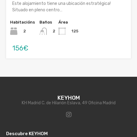
Este alojamiento tiene una ubicación estratégica!
Situado en pleno centro…
Habitacións
Baños
Área
2
125
2
156€
KEYHOM
KH Madrid C. de Hilarión Eslava, 49 Oficina Madrid
Descubre KEYHOM