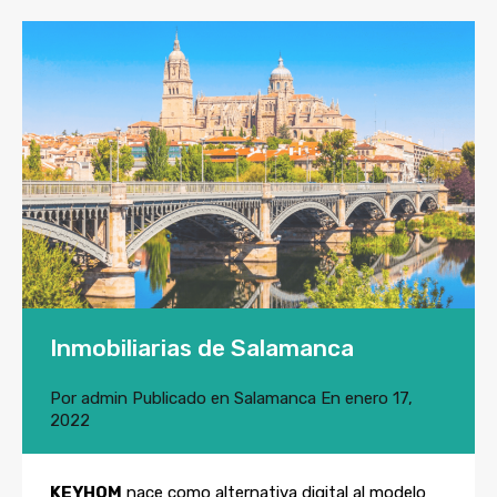
Inmobiliarias de Salamanca
Por
admin
Publicado en
Salamanca
En
enero 17,
2022
KEYHOM
nace como alternativa digital al modelo