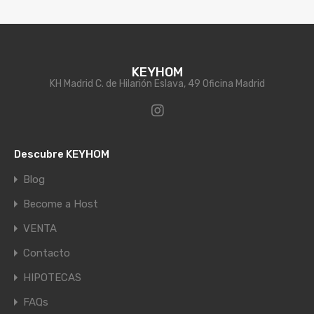
KEYHOM
KH Madrid C. de Hilarión Eslava, 49 Oficina Madrid
Descubre KEYHOM
Blog
Become a Host
VENTA
Contacto
HIPOTECAS
FAQs