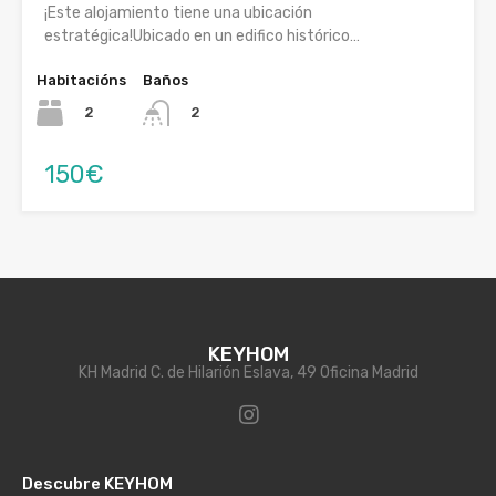
¡Este alojamiento tiene una ubicación
estratégica!Ubicado en un edifico histórico…
Habitacións
Baños
2
2
150€
KEYHOM
KH Madrid C. de Hilarión Eslava, 49 Oficina Madrid
Descubre KEYHOM