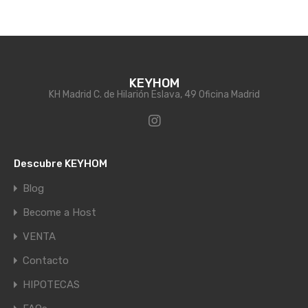
KEYHOM
KH Madrid C. de Hilarión Eslava, 49 Oficina Madrid
Descubre KEYHOM
Blog
Become a Host
VENTA
Contacto
HIPOTECAS