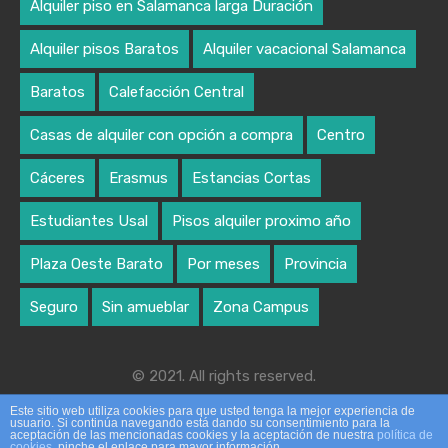
Alquiler piso en Salamanca larga Duración
Alquiler pisos Baratos
Alquiler vacacional Salamanca
Baratos
Calefacción Central
Casas de alquiler con opción a compra
Centro
Cáceres
Erasmus
Estancias Cortas
Estudiantes Usal
Pisos alquiler proximo año
Plaza Oeste Barato
Por meses
Provincia
Seguro
Sin amueblar
Zona Campus
© 2021. All rights reserved.
Designed by algoritmo creativo
Este sitio web utiliza cookies para que usted tenga la mejor experiencia de
usuario. Si continúa navegando está dando su consentimiento para la
aceptación de las mencionadas cookies y la aceptación de nuestra
política de
cookies
, pinche el enlace para mayor información.