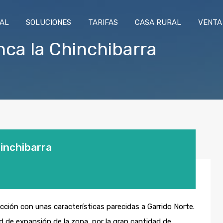
RAL
SOLUCIONES
TARIFAS
CASA RURAL
VENTA
nca la Chinchibarra
hinchibarra
ción con unas características parecidas a Garrido Norte.
d de expansión de la zona, por la gran cantidad de