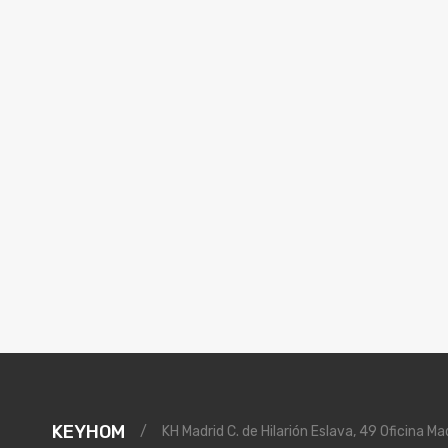
KEYHOM
/
KH Madrid C. de Hilarión Eslava, 49 Oficina Ma