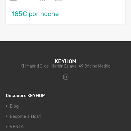
185€ por noche
KEYHOM
KH Madrid C. de Hilarión Eslava, 49 Oficina Madrid
Descubre KEYHOM
Blog
Become a Host
VENTA