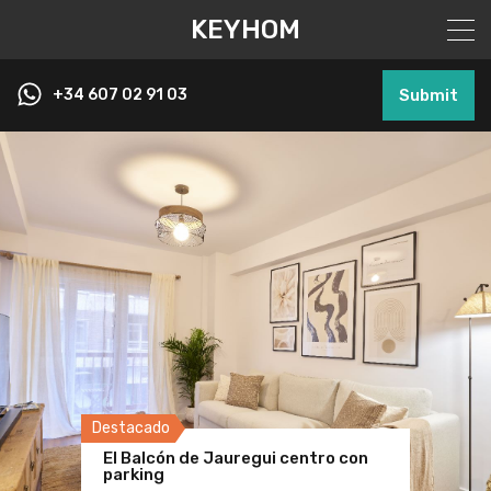
KEYHOM
+34 607 02 91 03
Submit
Destacado
Destacado
Destacado
El Balcón de Jauregui centro con
Un capricho en la Plaza
parking
Amplio alojamiento centro