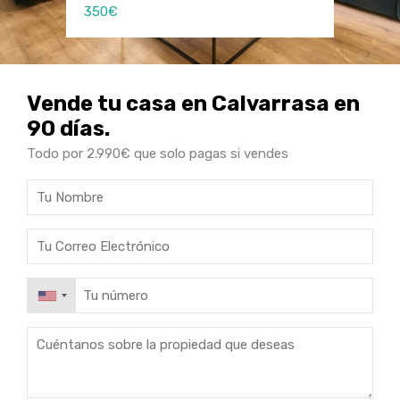
350€
150€
150€
Vende tu casa en Calvarrasa en
90 días.
Todo por 2.990€ que solo pagas si vendes