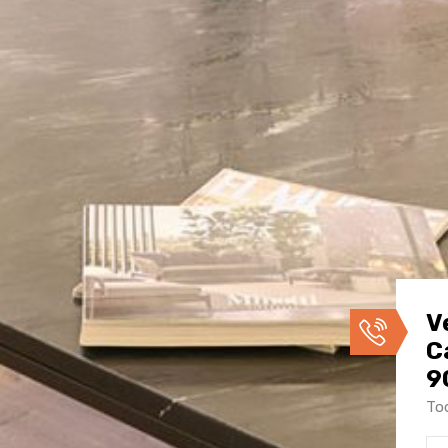
V
C
9
Tod