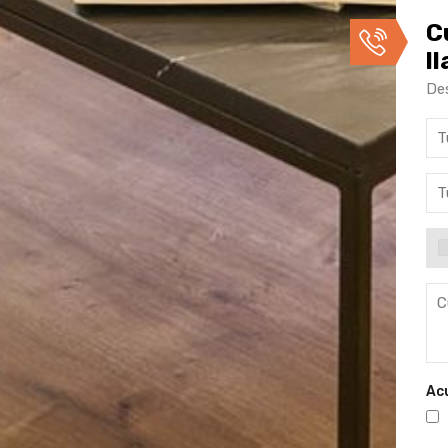
C
l
De
Ac