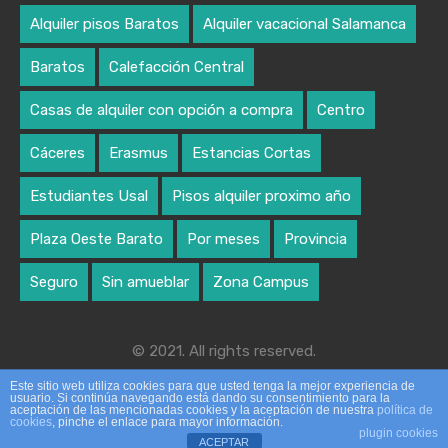
Alquiler pisos Baratos
Alquiler vacacional Salamanca
Baratos
Calefacción Central
Casas de alquiler con opción a compra
Centro
Cáceres
Erasmus
Estancias Cortas
Estudiantes Usal
Pisos alquiler proximo año
Plaza Oeste Barato
Por meses
Provincia
Seguro
Sin amueblar
Zona Campus
© 2021. All rights reserved.
Designed by algoritmo creativo
Este sitio web utiliza cookies para que usted tenga la mejor experiencia de
usuario. Si continúa navegando está dando su consentimiento para la
aceptación de las mencionadas cookies y la aceptación de nuestra
política de
cookies
, pinche el enlace para mayor información.
plugin cookies
ACEPTAR