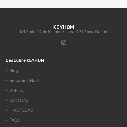
KEYHOM
KH Madrid C. de Hilarión Eslava, 49 Oficina Madrid
Descubre KEYHOM
Blog
Become a Host
VENTA
Contacto
HIPOTECAS
FAQs