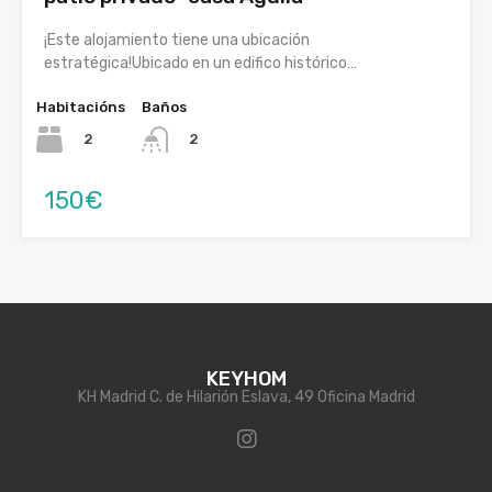
¡Este alojamiento tiene una ubicación
estratégica!Ubicado en un edifico histórico…
Habitacións
Baños
2
2
150€
KEYHOM
KH Madrid C. de Hilarión Eslava, 49 Oficina Madrid