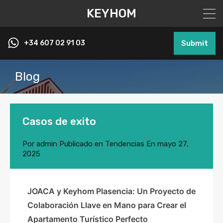
KEYHOM
+34 607 02 91 03
Submit
Blog
Casos de exito
Por
admin
Publicado en
Tendencias
En
mayo 27,
2025
JOACA y Keyhom Plasencia: Un Proyecto de
Colaboración Llave en Mano para Crear el
Apartamento Turístico Perfecto