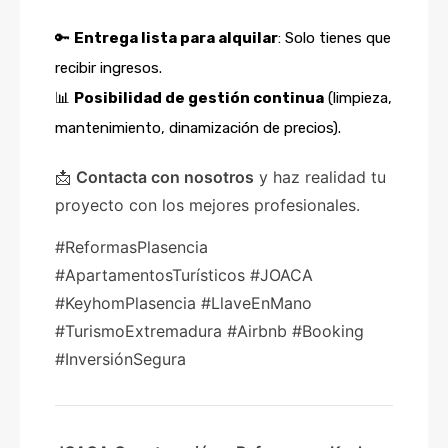
🔑
Entrega lista para alquilar
: Solo tienes que
recibir ingresos.
📊
Posibilidad de gestión continua
(limpieza,
mantenimiento, dinamización de precios).
📩
Contacta con nosotros
y haz realidad tu
proyecto con los mejores profesionales.
#ReformasPlasencia
#ApartamentosTurísticos #JOACA
#KeyhomPlasencia #LlaveEnMano
#TurismoExtremadura #Airbnb #Booking
#InversiónSegura