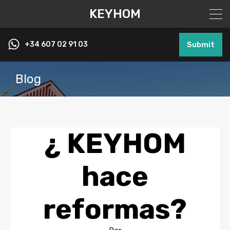
KEYHOM
+34 607 02 91 03
Submit
Blog
¿ KEYHOM
hace
reformas?