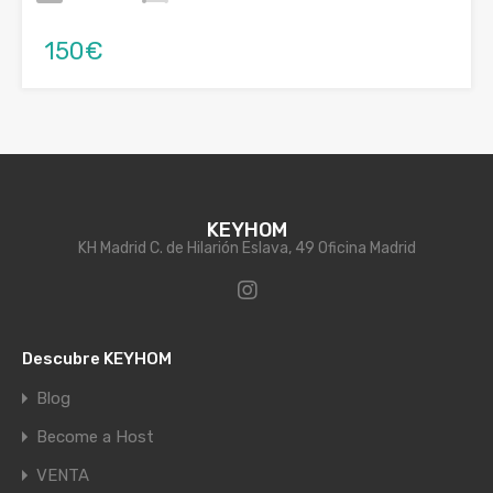
150€
KEYHOM
KH Madrid C. de Hilarión Eslava, 49 Oficina Madrid
Descubre KEYHOM
Blog
Become a Host
VENTA