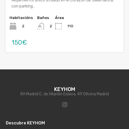
Alojamiento único situado en el corazón de Salamanca,
con parking…
Habitacións
Baños
Área
2
110
2
150€
KEYHOM
KH Madrid C. de Hilarión Eslava, 49 Oficina Madrid
Descubre KEYHOM