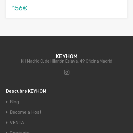
156€
KEYHOM
KH Madrid C. de Hilarión Eslava, 49 Oficina Madrid
Descubre KEYHOM
Blog
Become a Host
VENTA