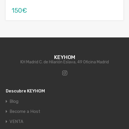
150€
KEYHOM
KH Madrid C. de Hilarión Eslava, 49 Oficina Madrid
Descubre KEYHOM
Blog
Become a Host
VENTA