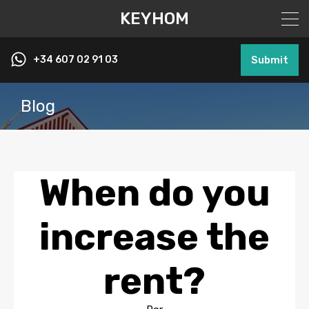
KEYHOM
+34 607 02 91 03
Submit
Blog
When do you
increase the
rent?