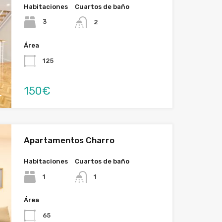
Habitaciones
Cuartos de baño
3
2
Área
125
150€
Apartamentos Charro
Habitaciones
Cuartos de baño
1
1
Área
65