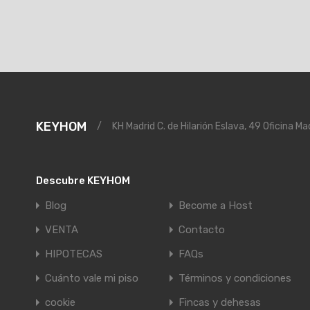
KEYHOM
/
KH Madrid C. de Hilarión Eslava, 49 Oficina Ma
Descubre KEYHOM
Blog
Become a Host
VENTA
Contacto
HIPOTECAS
FAQs
Cuánto vale mi piso
Términos y condiciones
cookie
Fincas y dehesas