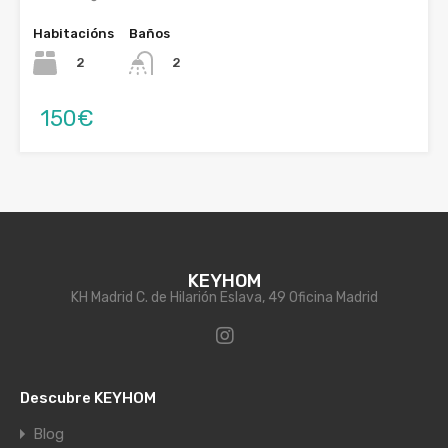
Habitacións
Baños
2
2
150€
KEYHOM
KH Madrid C. de Hilarión Eslava, 49 Oficina Madrid
Descubre KEYHOM
Blog