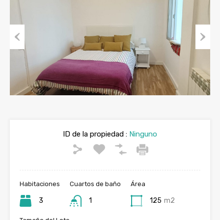
Previous
Next
ID de la propiedad :
Ninguno
Habitaciones
Cuartos de baño
Área
3
1
125
m2