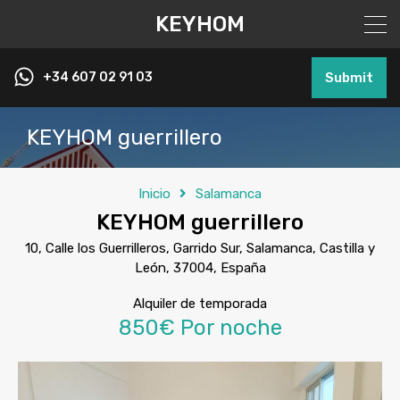
KEYHOM
+34 607 02 91 03
Submit
KEYHOM guerrillero
Inicio
Salamanca
KEYHOM guerrillero
10, Calle los Guerrilleros, Garrido Sur, Salamanca, Castilla y
León, 37004, España
Alquiler de temporada
850€ Por noche