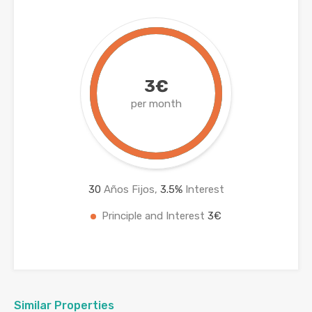
3€
per month
30
Años Fijos,
3.5
%
Interest
Principle and Interest
3€
Similar Properties