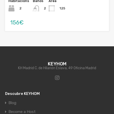
Habitacións
Baños
Área
2
125
2
156€
KEYHOM
KH Madrid C. de Hilarión Eslava, 49 Oficina Madrid
Descubre KEYHOM
Blog
Become a Host