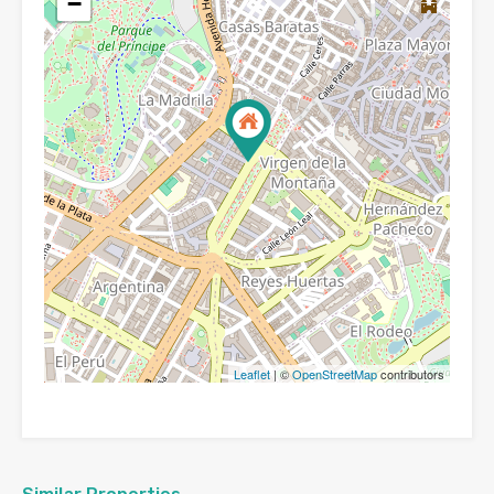
−
Leaflet
| ©
OpenStreetMap
contributors