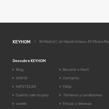
KEYHOM
/
KH Madrid C. de Hilarión Eslava, 49 Oficina Ma
Descubre KEYHOM
Blog
Become a Host
VENTA
Contacto
HIPOTECAS
FAQs
Cuánto vale mi piso
Términos y condiciones
cookie
Fincas y dehesas