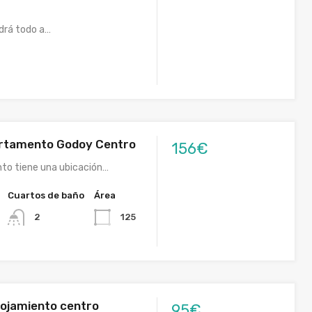
ndrá todo a…
artamento Godoy Centro
156€
nto tiene una ubicación…
Cuartos de baño
Área
125
2
lojamiento centro
95€