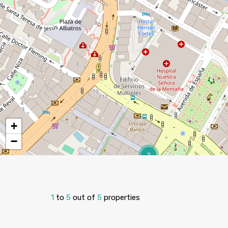
+
−
2
1
to
5
out of
5
properties