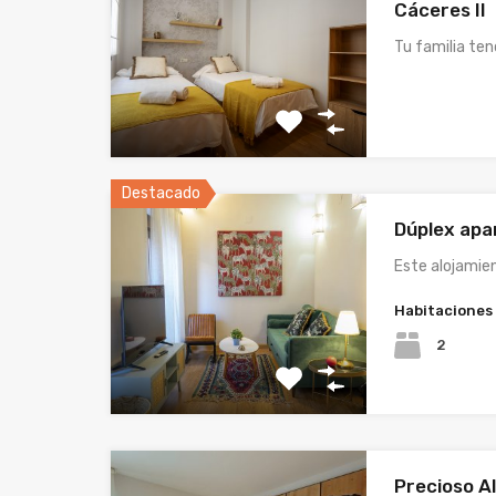
Cáceres II
Tu familia te
Destacado
Dúplex ap
Este alojamie
Habitaciones
2
Precioso A