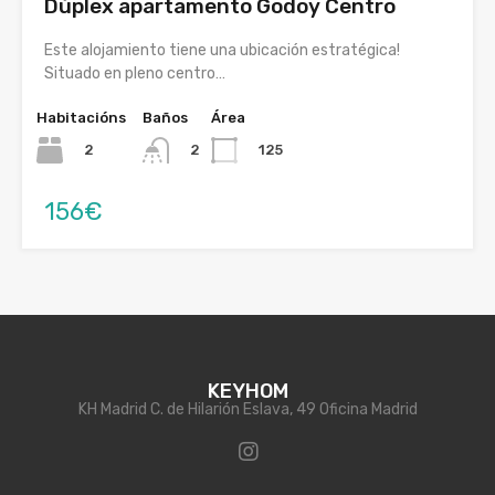
Dúplex apartamento Godoy Centro
Este alojamiento tiene una ubicación estratégica!
Situado en pleno centro…
Habitacións
Baños
Área
2
125
2
156€
KEYHOM
KH Madrid C. de Hilarión Eslava, 49 Oficina Madrid