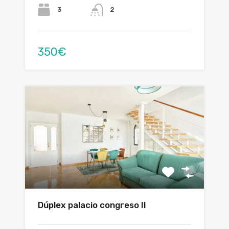
3
2
350€
Dúplex palacio congreso II