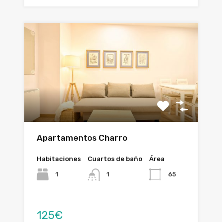
Apartamentos Charro
Habitaciones
Cuartos de baño
Área
1
65
1
125€