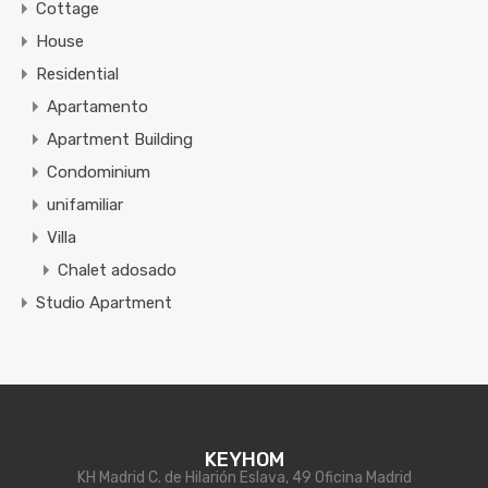
Cottage
House
Residential
Apartamento
Apartment Building
Condominium
unifamiliar
Villa
Chalet adosado
Studio Apartment
KEYHOM
KH Madrid C. de Hilarión Eslava, 49 Oficina Madrid