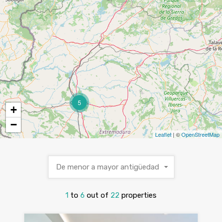
5
+
−
Leaflet
| ©
OpenStreetMap
De menor a mayor antigüedad
1
to
6
out of
22
properties