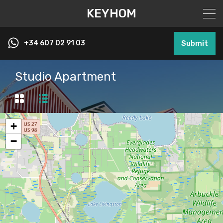
KEYHOM
+34 607 02 91 03
Submit
Studio Apartment
+
−