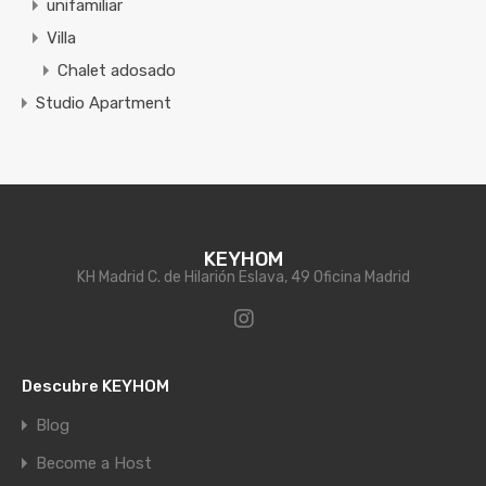
unifamiliar
Villa
Chalet adosado
Studio Apartment
KEYHOM
KH Madrid C. de Hilarión Eslava, 49 Oficina Madrid
Descubre KEYHOM
Blog
Become a Host