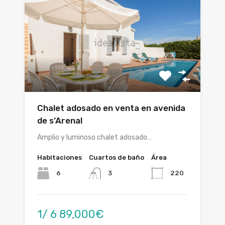
Chalet adosado en venta en avenida
de s’Arenal
Amplio y luminoso chalet adosado…
Habitaciones
Cuartos de baño
Área
6
220
3
1/ 6 89,000€