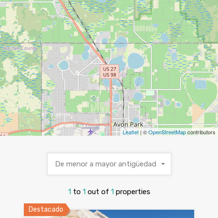
Leaflet
| ©
OpenStreetMap
contributors
De menor a mayor antigüedad
1
to
1
out of
1
properties
Destacado