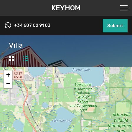
KEYHOM
+34 607 02 91 03
Submit
Villa
+
−